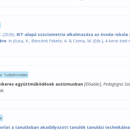
. (2026).
IKT-alapú szociometria alkalmazása az óvoda–iskola
ére
. In Józsa, K., Bencéné Fekete, A. & Csima, M. (Eds.),
A korai évek
la
Tudásformálás
sikeres együttműködések autizmusban
[Előadás].
Pedagógiai Sz
ár.
la
orlat a tanulásban akadályozott tanulók tanulási technikáin