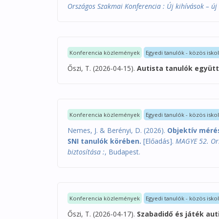
Országos Szakmai Konferencia : Új kihívások – új 
Konferencia közlemények
Egyedi tanulók - közös isko
Őszi, T. (2026-04-15).
Autista tanulók együt
Konferencia közlemények
Egyedi tanulók - közös isko
Nemes, J. & Berényi, D. (2026).
Objektív méré
SNI tanulók körében.
[Előadás].
MAGYE 52. Ors
biztosítása :
, Budapest.
Konferencia közlemények
Egyedi tanulók - közös isko
Őszi, T. (2026-04-17).
Szabadidő és játék au