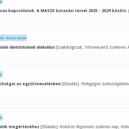
la
sas kapcsolatok. A MASZK kutatási tervei 2025 - 2029 között.
ók - közös iskola
alok identitásának alakulása
[Szakdolgozat, Témavezető: Szekeres 
la
etőségei az együttnevelésben
[Előadás].
Pedagógiai Szakszolgálato
la
nulók megértéséhez
[Előadás].
Kiskőrös Regionális szakmai nap
, Kisk