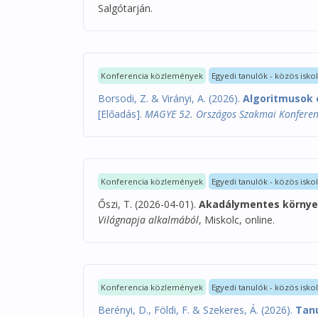
Salgótarján.
Konferencia közlemények
Egyedi tanulók - közös isko
Borsodi, Z. & Virányi, A. (2026).
Algoritmusok 
[Előadás].
MAGYE 52. Országos Szakmai Konferencia
Konferencia közlemények
Egyedi tanulók - közös isko
Őszi, T. (2026-04-01).
Akadálymentes környe
Világnapja alkalmából
, Miskolc, online.
Konferencia közlemények
Egyedi tanulók - közös isko
Berényi, D., Földi, F. & Szekeres, Á. (2026).
Tanu