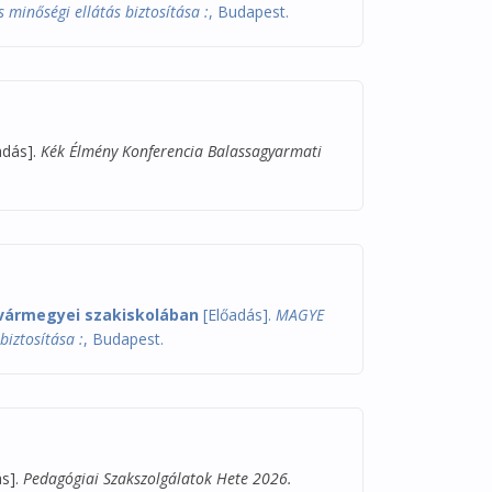
minőségi ellátás biztosítása :
, Budapest.
adás].
Kék Élmény Konferencia Balassagyarmati
 vármegyei szakiskolában
[Előadás].
MAGYE
biztosítása :
, Budapest.
s].
Pedagógiai Szakszolgálatok Hete 2026.