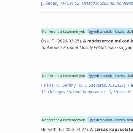
[Előadás].
MAGYE 52. Országos Szakmai Konferencia
Konferencia közlemények
Egyedi tanulók - közös isko
Őszi, T. (2026-03-25).
A módszertan működik!
Tankerületi Központ Mosoly EGYMI
, Balassagyar
Konferencia közlemények
Egyedi tanulók - közös isko
Farkas, R., Berényi, D. & Szekeres, Á. (2026).
Ta
52. Országos Szakmai Konferencia : Új kihívások –
Konferencia közlemények
Egyedi tanulók - közös isko
Horváth, E. (2026-04-24).
A társas kapcsolat