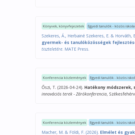
Könyvek, könyvfejezetek
Egyedi tanulók - közös iskola
Szekeres, Á., Herbainé Szekeres, E. & Horváth, E
gyermek- és tanulóközösségek fejlesztés
tiszteletére
. MATE Press.
Konferencia közlemények
Egyedi tanulók - közös isko
Őszi, T. (2026-04-24).
Hatékony módszerek, 
innovációs terek - Zárókonferencia
, Székesfehérv
Konferencia közlemények
Egyedi tanulók - közös isko
Macher, M. & Földi, F. (2026).
Elmélet és gyak