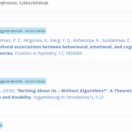
nferencia
, Székesfehérvár.
Egyedi tanulók - közös iskola
rimes, P. Z., Hingorani, K., Kang, Y. Q., Aishworiya, R., Sundarimaa, E.,
ultural associations between behavioural, emotional, and cogni
ntries
.
Frontiers in Psychiatry
,
17
, 1850089.
Egyedi tanulók - közös iskola
A. (2026).
“Nothing About Us – Without Algorithms?”. A Theoreti
e and Disability
.
Fogyatékosság és Társadalom
(1), 5-21.
la