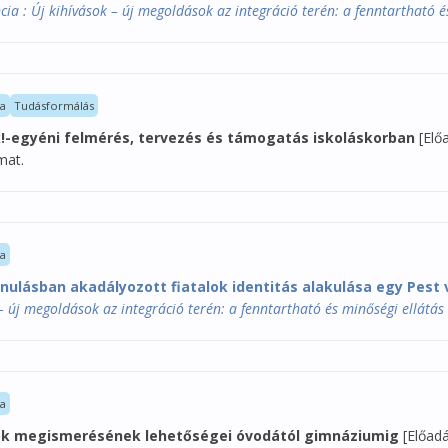
 : Új kihívások – új megoldások az integráció terén: a fenntartható és 
la
Tudásformálás
-egyéni felmérés, tervezés és támogatás iskoláskorban
[Elő
mat.
la
nulásban akadályozott fiatalok identitás alakulása egy Pest
 új megoldások az integráció terén: a fenntartható és minőségi ellátás 
la
ok megismerésének lehetőségei óvodától gimnáziumig
[Előadá