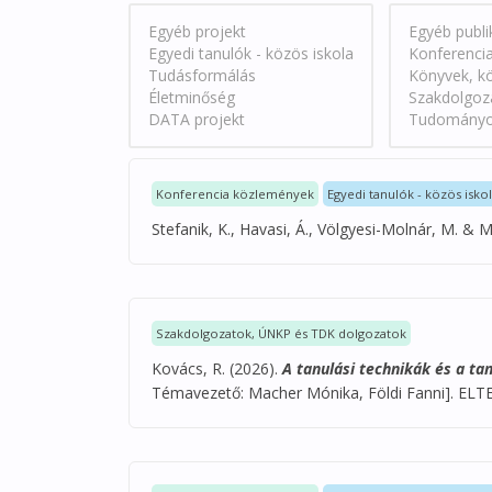
Konferencia közlemények
Egyedi tanulók - közös isko
Stefanik, K., Havasi, Á., Völgyesi-Molnár, M. & 
Szakdolgozatok, ÚNKP és TDK dolgozatok
Kovács, R. (2026).
A tanulási technikák és a ta
Témavezető: Macher Mónika, Földi Fanni]. ELT