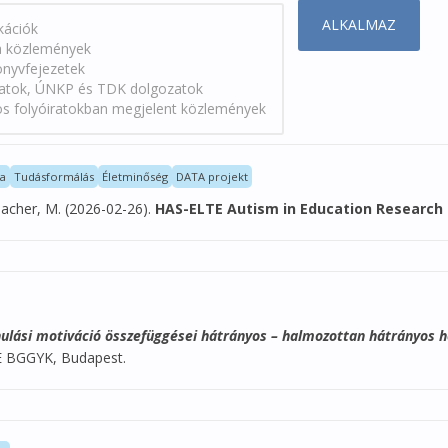
la
Tudásformálás
Életminőség
DATA projekt
Macher, M. (2026-02-26).
HAS-ELTE Autism in Education Research 
nulási motiváció összefüggései hátrányos – halmozottan hátrányos 
E BGGYK, Budapest.