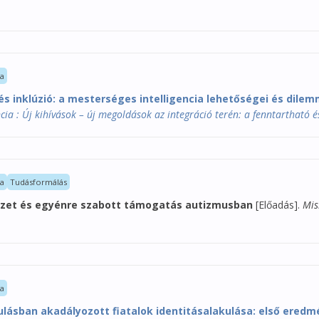
la
és inklúzió: a mesterséges intelligencia lehetőségei és dil
 : Új kihívások – új megoldások az integráció terén: a fenntartható és 
la
Tudásformálás
zet és egyénre szabott támogatás autizmusban
[Előadás].
Mis
la
lásban akadályozott fiatalok identitásalakulása: első ered