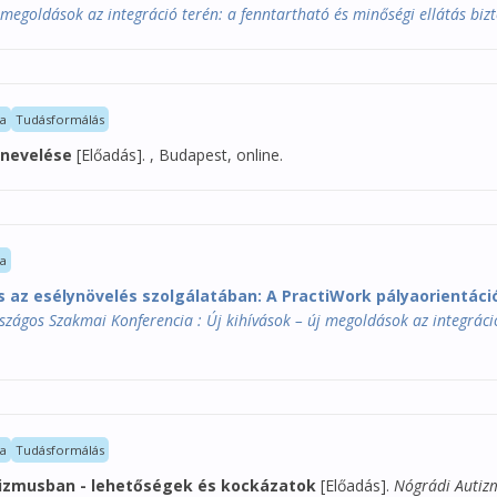
megoldások az integráció terén: a fenntartható és minőségi ellátás bizt
la
Tudásformálás
tnevelése
[Előadás]. , Budapest, online.
la
s az esélynövelés szolgálatában: A PractiWork pályaorientác
zágos Szakmai Konferencia : Új kihívások – új megoldások az integráció
la
Tudásformálás
tizmusban - lehetőségek és kockázatok
[Előadás].
Nógrádi Autizm