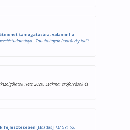
 átmenet támogatására, valamint a
 neveléstudománya : Tanulmányok Podráczky Judit
akszolgálatok Hete 2026. Szakmai erőforrások és
ak fejlesztésében
[Előadás].
MAGYE 52.