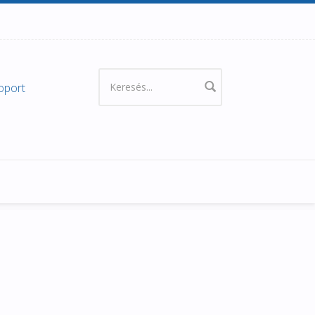
oport
Keresés űrlap