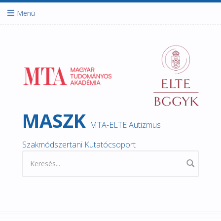
Ugrás a tartalomra
Menü
MASZK
MTA-ELTE Autizmus
Szakmódszertani Kutatócsoport
Keresés űrlap