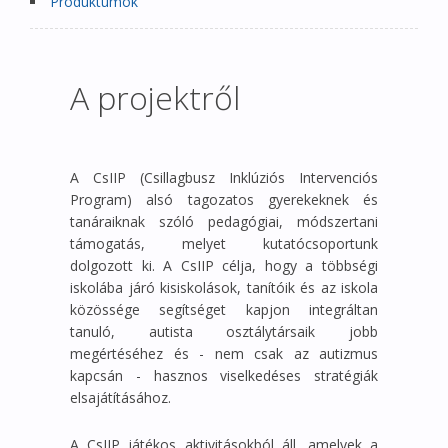
Produktumok
A projektről
A CsIIP (Csillagbusz Inklúziós Intervenciós
Program) alsó tagozatos gyerekeknek és
tanáraiknak szóló pedagógiai, módszertani
támogatás, melyet kutatócsoportunk
dolgozott ki. A CsIIP célja, hogy a többségi
iskolába járó kisiskolások, tanítóik és az iskola
közössége segítséget kapjon integráltan
tanuló, autista osztálytársaik jobb
megértéséhez és - nem csak az autizmus
kapcsán - hasznos viselkedéses stratégiák
elsajátításához.
A CsIIP játékos aktivitásokból áll, amelyek a