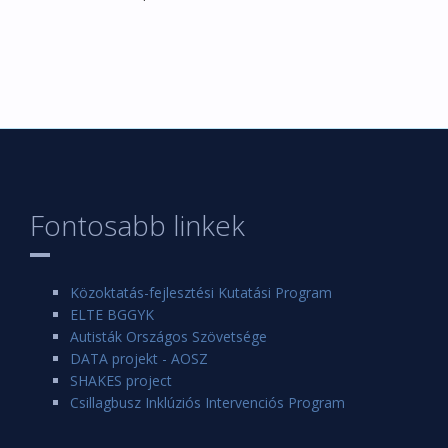
Fontosabb linkek
Közoktatás-fejlesztési Kutatási Program
ELTE BGGYK
Autisták Országos Szövetsége
DATA projekt - AOSZ
SHAKES project
Csillagbusz Inklúziós Intervenciós Program