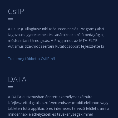
CsIIP
A CsIIP (Csillagbusz Inklúziós Intervenciós Program) alsó
tagozatos gyerekeknek és tanáraiknak szóló pedagógiai,
módszertani támogatás. A Programot az MTA-ELTE
Autizmus Szakmódszertani Kutatócsoport fejlesztette ki.
Tudj meg többet a CsIIP-ről
DATA
A DATA autizmusban érintett személyek számára
kifejlesztett digitális szoftverrendszer (mobiltelefonon vagy
tableten futó applikáció és internetes tervező felület), ami a
mindennapi élethelyzetek és tevékenységek minél