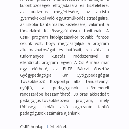
különbözőségek elfogadására és tiszteletére,
az autizmus megértésére, az autista
gyermekekkel való együttműködés stratégiáira,
az iskolai bántalmazás kezelésére, valamint a
társadalmi felelősségvállalásra tanítanak. A
CsIIP program kidolgozásakor további fontos
célunk volt, hogy megvizsgáljuk a program
alkalmazhatóságát és hatásait, s ezáltal a
tudományos kutatás módszereivel is
ellenőrzött program legyen. A CsIIP mára már
egy elérhető, az ELTE Bárczi Gusztáv
Gyógypedagógiai Kar Gyógypedagógiai
Továbbképző Központja által tanúsítványt
nyújtó, a pedagógusok előmeneteli
rendszerébe beszámítható, 30 órás akkreditált
pedagógus-továbbképzési program, mely
többségi iskolák alsó tagozatán tanító
pedagógusok számára ajánlunk.
CsIIP honlap
itt
érhető el.