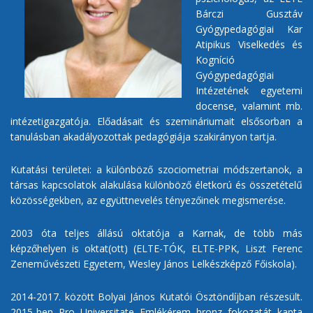
Bárczi Gusztáv
Gyógypedagógiai Kar
Atipikus Viselkedés és
Kogníció
Gyógypedagógiai
Intézetének egyetemi
docense, valamint mb.
intézetigazgatója. Előadásait és szemináriumait elsősorban a
tanulásban akadályozottak pedagógiája szakirányon tartja.
Kutatási területei: a különböző szociometriai módszertanok, a
társas kapcsolatok alakulása különböző életkorú és összetételű
közösségekben, az együttnevelés tényezőinek megismerése.
2003 óta teljes állású oktatója a Karnak, de több más
képzőhelyen is oktat(ott) (ELTE-TÓK, ELTE-PPK, Liszt Ferenc
Zeneművészeti Egyetem, Wesley János Lelkészképző Főiskola).
2014-2017. között Bolyai János Kutatói Ösztöndíjban részesült.
2015-ben Pro Universitate Emlékérem bronz fokozatát kapta