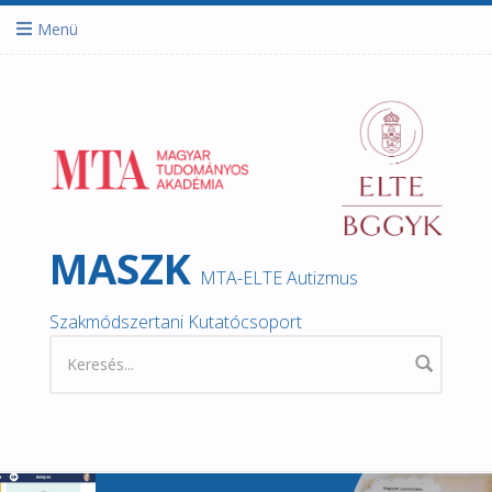
Ugrás a tartalomra
Menü
MASZK
MTA-ELTE Autizmus
Szakmódszertani Kutatócsoport
Keresés űrlap