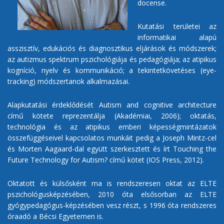
docense.
Kutatási területei az
informatikai alapú
asszisztív, edukációs és diagnosztikus eljárások és módszerek;
az autizmus spektrum pszichológiája és pedagógiája; az atipikus
kogníció, nyelv és kommunikáció; a tekintetkövetéses (eye-
tracking) módszertanok alkalmazásai.
Alapkutatási érdeklődését Autism and cognitive architecture
című kötete reprezentálja (Akadémiai, 2006); oktatás,
technológia és az atipikus emberi képességmintázatok
összefüggéseivel kapcsolatos munkáit pedig a Joseph Mintz-cel
és Morten Aagaard-dal együtt szerkesztett és írt Touching the
Future Technology for Autism? című kötet (IOS Press, 2012).
Oktatott és külsősként ma is rendszeresen oktat az ELTE
pszichológusképzésében, 2010 óta elsősorban az ELTE
gyógypedagógus-képzésében vesz részt, s 1996 óta rendszeres
óraadó a Bécsi Egyetemen is.