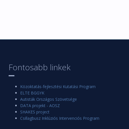
Fontosabb linkek
Közoktatás-fejlesztési Kutatási Program
ELTE BGGYK
Autisták Országos Szövetsége
DATA projekt - AOSZ
SHAKES project
Csillagbusz Inklúziós Intervenciós Program