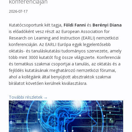
konferenciáján
2026-07-17
Kutatócsoportunk két tagja,
Földi Fanni
és
Berényi Diana
is előadóként vesz részt az European Association for
Research on Learning and Instruction (EARLI) nemzetközi
konferenciáján. Az EARLI Európa egyik legjelentősebb
oktatás- és tanuláskutatási tudományos szervezete, amely
több mint 3000 kutatót fog össze világszerte. Konferenciái
és tematikus szakmai csoportjai a tanulás, az oktatás és a
fejlődés kutatásának meghatározó nemzetközi fórumai,
ahol a kollégáink által benyújtott absztraktok szakmai
bírálatot követően kerülnek kiválasztásra.
További részletek →