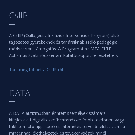
CsIIP
A CsIIP (Csillagbusz Inklúziós Intervenciós Program) alsó
tagozatos gyerekeknek és tanáraiknak szóló pedagógiai,
módszertani támogatás. A Programot az MTA-ELTE
Autizmus Szakmódszertani Kutatócsoport fejlesztette ki.
Tudj meg többet a CsIIP-ről
DATA
A DATA autizmusban érintett személyek számára
kifejlesztett digitális szoftverrendszer (mobiltelefonon vagy
tableten futó applikáció és internetes tervező felület), ami a
mindennapi élethelyzetek és tevékenységek minél