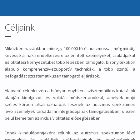
Céljaink
Miközben hazánkban mintegy 100.000 fő él autizmussal, még mindig
kevéssé állnak rendelkezésre az érintett személyeket, családjaikat
és oktatási környezetüket több lépésben támogató, bizonyítékokon
alapuló komprehenzív-szupportív technikák, a több szintű, a
befogadást szisztematikusan támogató eljárások.
Alapvető célunk ezen a hiányon enyhíteni szisztematikus kutatások
alapján kidolgozott és validált módszertanokkal, amelyek majd
széles körben alkalmazhatóak lesznek az autizmus spektrumon
lévő személyek társadalmi integrációjának támogatásában, s ezen
belül kiemelten az inkluzív oktatás elősegítésében.
Ennek kiindulópontjaként célunk az autizmus spektrumon lévő
gyermekek és családjaik erőforrásainak és nehézségeinek