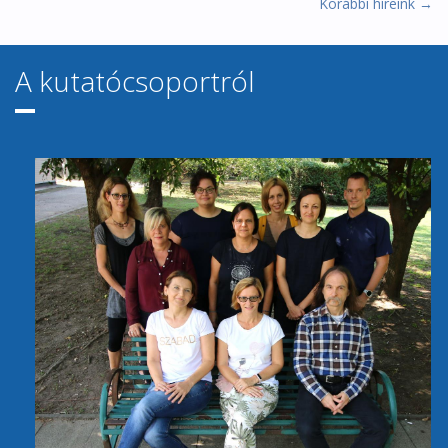
Korábbi híreink →
A kutatócsoportról