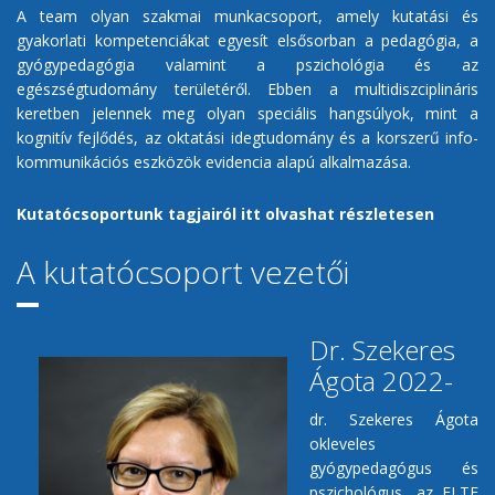
A team olyan szakmai munkacsoport, amely kutatási és
gyakorlati kompetenciákat egyesít elsősorban a pedagógia, a
gyógypedagógia valamint a pszichológia és az
egészségtudomány területéről. Ebben a multidiszciplináris
keretben jelennek meg olyan speciális hangsúlyok, mint a
kognitív fejlődés, az oktatási idegtudomány és a korszerű info-
kommunikációs eszközök evidencia alapú alkalmazása.
Kutatócsoportunk tagjairól itt olvashat részletesen
A kutatócsoport vezetői
Dr. Szekeres
Ágota 2022-
dr. Szekeres Ágota
okleveles
gyógypedagógus és
pszichológus, az ELTE