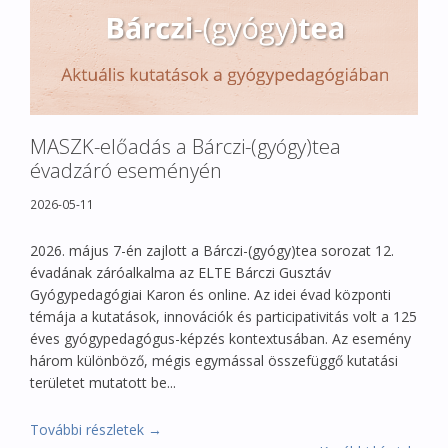
MASZK-előadás a Bárczi-(gyógy)tea
évadzáró eseményén
2026-05-11
2026. május 7-én zajlott a Bárczi-(gyógy)tea sorozat 12.
évadának záróalkalma az ELTE Bárczi Gusztáv
Gyógypedagógiai Karon és online. Az idei évad központi
témája a kutatások, innovációk és participativitás volt a 125
éves gyógypedagógus-képzés kontextusában. Az esemény
három különböző, mégis egymással összefüggő kutatási
területet mutatott be...
További részletek →