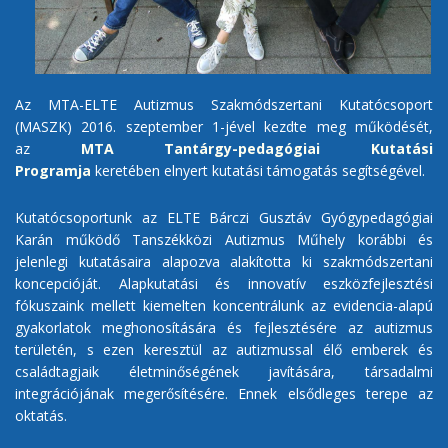
Az MTA-ELTE Autizmus Szakmódszertani Kutatócsoport
(MASZK) 2016. szeptember 1-jével kezdte meg működését,
az
MTA Tantárgy-pedagógiai Kutatási
Programja
keretében elnyert kutatási támogatás segítségével.
Kutatócsoportunk az ELTE Bárczi Gusztáv Gyógypedagógiai
Karán működő Tanszékközi Autizmus Műhely korábbi és
jelenlegi kutatásaira alapozva alakította ki szakmódszertani
koncepcióját. Alapkutatási és innovatív eszközfejlesztési
fókuszaink mellett kiemelten koncentrálunk az evidencia-alapú
gyakorlatok meghonosítására és fejlesztésére az autizmus
területén, s ezen keresztül az autizmussal élő emberek és
családtagjaik életminőségének javítására, társadalmi
integrációjának megerősítésére. Ennek elsődleges terepe az
oktatás.