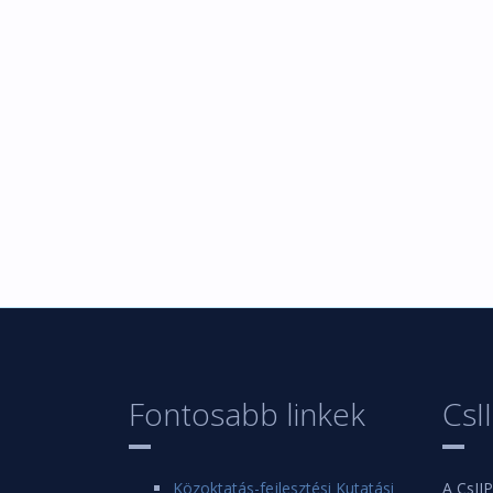
Fontosabb linkek
CsI
Közoktatás-fejlesztési Kutatási
A CsIIP