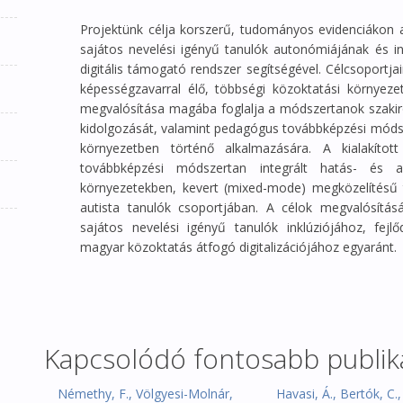
Projektünk célja korszerű, tudományos evidenciákon 
sajátos nevelési igényű tanulók autonómiájának és i
digitális támogató rendszer segítségével. Célcsoportjain
képességzavarral élő, többségi közoktatási környez
megvalósítása magába foglalja a módszertanok szakir
kidolgozását, valamint pedagógus továbbképzési módsz
környezetben történő alkalmazására. A kialakíto
továbbképzési módszertan integrált hatás- és alk
környezetekben, kevert (mixed-mode) megközelítésű t
autista tanulók csoportjában. A célok megvalósítás
sajátos nevelési igényű tanulók inklúziójához, fejl
magyar közoktatás átfogó digitalizációjához egyaránt.
Kapcsolódó fontosabb publik
Némethy, F., Völgyesi-Molnár,
Havasi, Á., Bertók, C.,