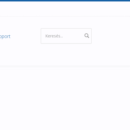
oport
Keresés űrlap