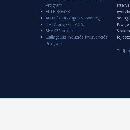
Program
Interv
ELTE BGGYK
gyerek
Autisták Országos Szövetsége
pedagó
DATA projekt - AOSZ
Progra
SHAKES project
Szakmó
Csillagbusz Inklúziós Intervenciós
fejleszt
Program
Tudj m