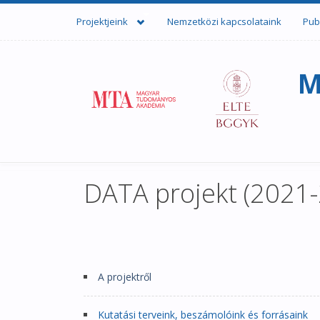
Ugrás a tartalomra
Projektjeink
Nemzetközi kapcsolataink
Pub
M
DATA projekt (2021
A projektről
Kutatási terveink, beszámolóink és forrásaink