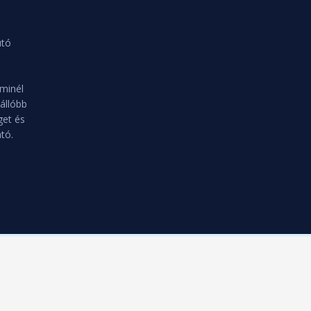
utó
 minél
állóbb
get és
tó.