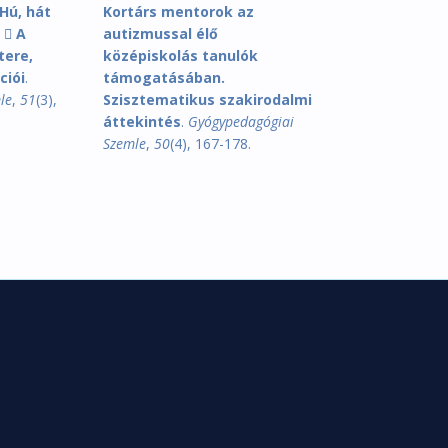
Hú, hát
Kortárs mentorok az
  A
autizmussal élő
tere,
középiskolás tanulók
ciói
.
támogatásában.
le
,
51
(3),
Szisztematikus szakirodalmi
áttekintés
.
Gyógypedagógiai
Szemle
,
50
(4), 167-178.