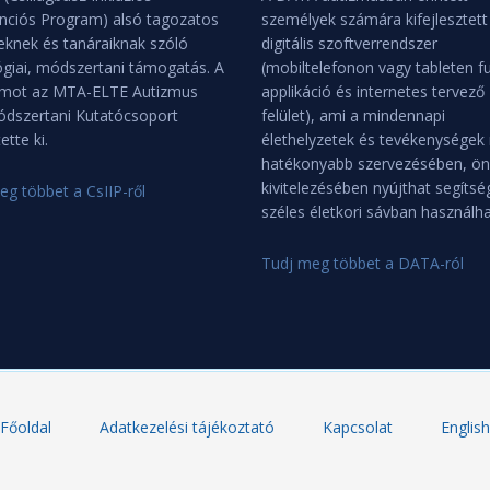
enciós Program) alsó tagozatos
személyek számára kifejlesztett
eknek és tanáraiknak szóló
digitális szoftverrendszer
giai, módszertani támogatás. A
(mobiltelefonon vagy tableten f
mot az MTA-ELTE Autizmus
applikáció és internetes tervező
dszertani Kutatócsoport
felület), ami a mindennapi
ette ki.
élethelyzetek és tevékenységek
hatékonyabb szervezésében, ön
kivitelezésében nyújthat segítsé
eg többet a CsIIP-ről
széles életkori sávban használha
Tudj meg többet a DATA-ról
Főoldal
Adatkezelési tájékoztató
Kapcsolat
English