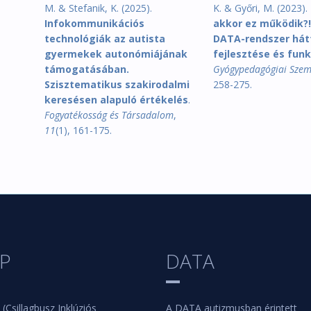
M. & Stefanik, K. (2025).
K. & Győri, M. (2023).
Infokommunikációs
akkor ez működik?!
technológiák az autista
DATA-rendszer hát
gyermekek autonómiájának
fejlesztése és funk
támogatásában.
Gyógypedagógiai Szem
Szisztematikus szakirodalmi
258-275.
keresésen alapuló értékelés
.
Fogyatékosság és Társadalom
,
11
(1), 161-175.
IP
DATA
 (Csillagbusz Inklúziós
A DATA autizmusban érintett