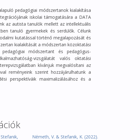
alapuló pedagógiai módszertanok kialakítása
ntegrációjának iskolai támogatására a DATA
k az autista tanulók mellett az intellektuális
etben tanuló gyermekek és serdülők. Célunk
odalmi kutatással történő megalapozását és
ertan kialakítását a módszertan közoktatási
tt pedagógiai módszertant és pedagógus-
almazhatóság-vizsgálatát valós oktatási
erepvizsgálatban kívánjuk megvalósítani az
ával reményeink szerint hozzájárulhatunk a
ődési perspektíváik maximalizálásához és a
ációk
 Stefanik,
Németh, V. & Stefanik, K. (2022).